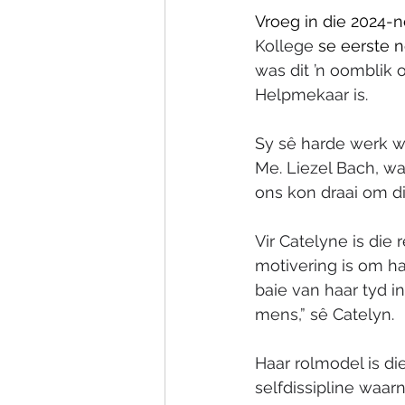
Vroeg in die 2024-n
Kollege
 se eerste n
was dit ’n oomblik o
Helpmekaar is.
Sy sê harde werk wa
Me. Liezel Bach, w
ons kon draai om di
Vir Catelyne is die r
motivering is om ha
baie van haar tyd i
mens,” sê Catelyn.
Haar rolmodel is di
selfdissipline waar