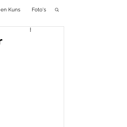
 en Kuns
Foto's
Afrikaans
r
d
Tradisies
Selfhelp