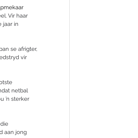
elpmekaar 
l. Vir haar 
jaar in 
n se afrigter, 
dstryd vir 
otste 
mdat netbal 
 ’n sterker 
die 
d aan jong 