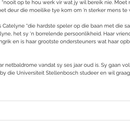
 “nooit op te hou werk vir wat jy wil bereik nie. Moet
oet deur die moeilike tye kom om ’n sterker mens te 
 Catelyne “die hardste speler op die baan met die sag
elyne, het sy ‘n borrelende persoonlikheid. Haar vrien
langrik en is haar grootste ondersteuners wat haar op
ar netbaldrome vandat sy ses jaar oud is. Sy gaan vo
y die Universiteit Stellenbosch studeer en wil graa