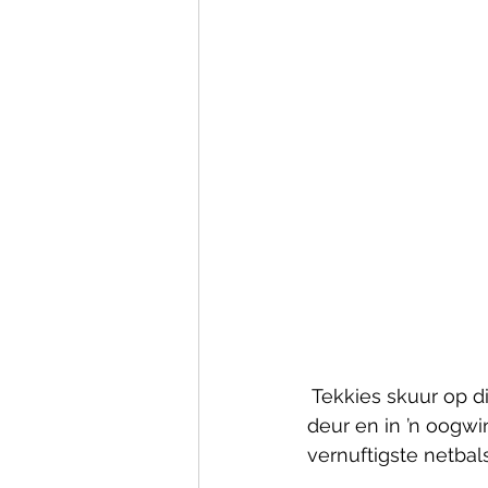
Tekkies skuur op d
deur en in ’n oogwi
vernuftigste netbal