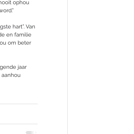
 nooit ophou 
word.”
ste hart”. Van 
de en familie 
bou om beter 
lgende jaar 
g aanhou 