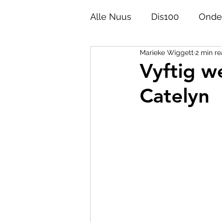
Alle Nuus
Dis100
Onde
Marieke Wiggett
2 min r
Akademie
Opinie
Vyftig we
Catelyn
Afrikaans 100
Taalgesk
Helpies
Poësie
Ge