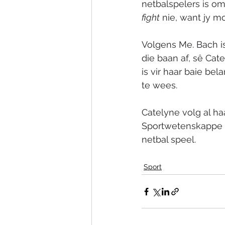
netbalspelers is om
fight
 nie, want jy m
Volgens Me. Bach is
die baan af, sê Cat
is vir haar baie be
te wees.
Catelyne volg al ha
Sportwetenskappe b
netbal speel.
Sport