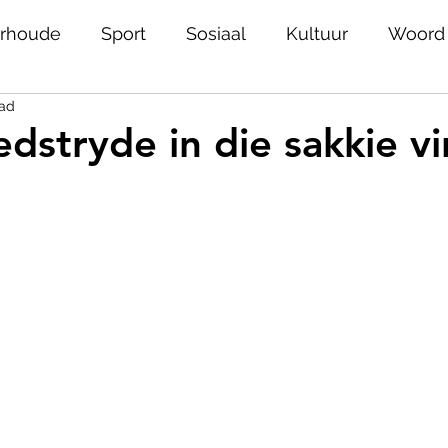
rhoude
Sport
Sosiaal
Kultuur
Woord
ead
Ons plek
Helpies
Joburg
Nuwe stemme
dstryde in die sakkie vi
iedenis
Jeug
Erfenis
Geestesgesondhei
skiedenis
Rolmodelle
Onnies
Alumni