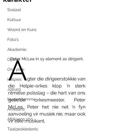
Sosiaal
Kultuur
Woord en Kuns
Foto's
Akademie
A
Peter McLea in sy element as dirigent.
Opinie
Ons plek
gter die dirigeerstokkie van 
Helpies
die Helpie-orkes klop ’n sterk 
Joburg
ritmiese polsslag – die hart van ons 
Nuwe stemme
geliefde orkesmeester, Peter 
McLea. Peter het nie net ’n fyn 
Afrikaans
aanvoeling vir musiek nie, maar ook 
Afrikaans 100
vir elke musikant. 
Taalgeskiedenis