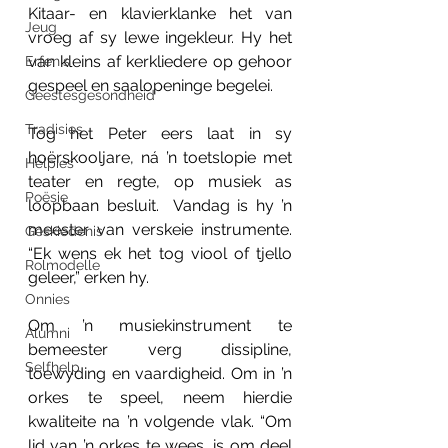
Kitaar
- en klavierklanke het van 
Jeug
vroeg af sy lewe ingekleur. Hy het 
van kleins af kerkliedere op gehoor 
Erfenis
gespeel en saalopeninge begelei. 
Geestesgesondheid
Tradisies
Tog het Peter eers laat in sy 
hoërskooljare, ná ’n toetslopie met 
Helpies
teater en regte, op musiek as 
Poësie
loopbaan besluit.  Vandag is hy ’n 
meester van verskeie instrumente. 
Geskiedenis
“Ek wens ek het tog viool of tjello 
Rolmodelle
geleer,” erken hy.
Onnies
Om ’n musiekinstrument te 
Alumni
bemeester verg dissipline, 
Selfhelp
toewyding en vaardigheid. Om in ’n 
orkes te speel, neem hierdie 
kwaliteite na ’n volgende vlak. “Om 
lid van ’n orkes te wees, is om deel 