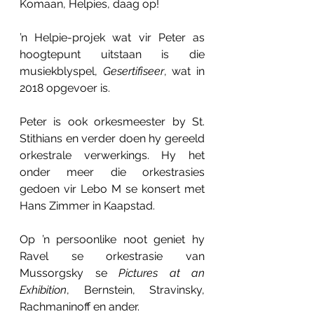
Komaan, Helpies, daag op!
’n Helpie-projek wat vir Peter as 
hoogtepunt uitstaan is die 
musiekblyspel, 
Gesertifiseer
, wat in 
2018 opgevoer is.
Peter is ook orkesmeester by St. 
Stithians en verder doen hy gereeld 
orkestrale verwerkings. Hy het 
onder meer die orkestrasies 
gedoen vir Lebo M se konsert met 
Hans Zimmer in Kaapstad.
Op ’n persoonlike noot geniet hy 
Ravel se orkestrasie van 
Mussorgsky se 
Pictures at an 
Exhibition
, Bernstein, Stravinsky, 
Rachmaninoff en ander.