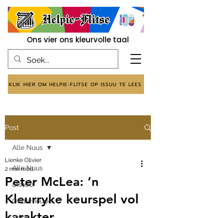
Ons vier ons kleurvolle taal
KLIK HIER OM HELPIE-FLITSE OP ISSUU TE LEES
Post
Alle Nuus
Lienke Olivier
Alle Nuus
2 min read
Peter McLea: ’n
Dis100
Kleurryke keurspel vol
Onderhoude
karakter
Sport