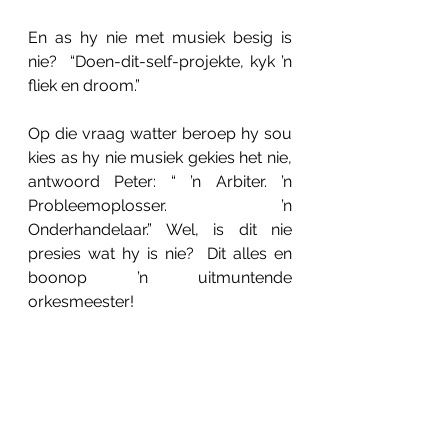
En as hy nie met musiek besig is 
nie?  “Doen-dit-self-projekte, kyk ’n 
fliek en droom.”
Op die vraag watter beroep hy sou 
kies as hy nie musiek gekies het nie, 
antwoord Peter: “ ’n Arbiter. ’n 
Probleemoplosser. ’n 
Onderhandelaar.” Wel, is dit nie 
presies wat hy is nie?  Dit alles en 
boonop ’n uitmuntende 
orkesmeester!
Sy boodskap aan Helpies is kort en 
kragtig:  “Hê begrip eerder as om te 
oordeel.”
Mag Peter nog lank die Helpie-