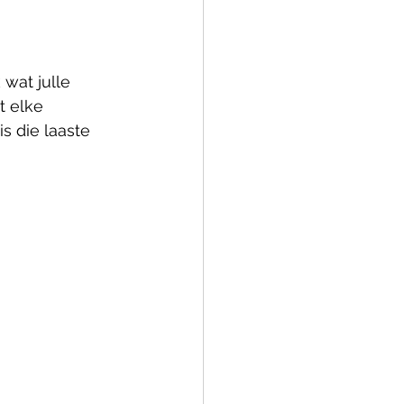
wat julle 
t elke 
s die laaste 