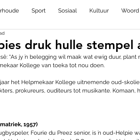
rhoude
Sport
Sosiaal
Kultuur
Woord
ead
Ons plek
Helpies
Joburg
Nuwe stemme
ies druk hulle stempel 
: “As jy ŉ belegging wil maak wat ewig duur, plant 
iedenis
Jeug
Erfenis
Geestesgesondhei
pmekaar Kollege van toeka tot nou doen.
 jaar het Helpmekaar Kollege uitnemende oud-skolie
skiedenis
Rolmodelle
Onnies
Alumni
ters, prokureurs, ouditeurs tot musikante. Komaan, 
(matriek, 1957)
byspeler, Fourie du Preez senior, is ŉ oud-Helpie w