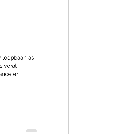
y loopbaan as 
 veral 
rance en 