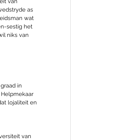
eit van 
wedstryde as 
heidsman wat 
n-sestig het 
il niks van 
graad in 
t Helpmekaar 
 lojaliteit en 
ersiteit van 