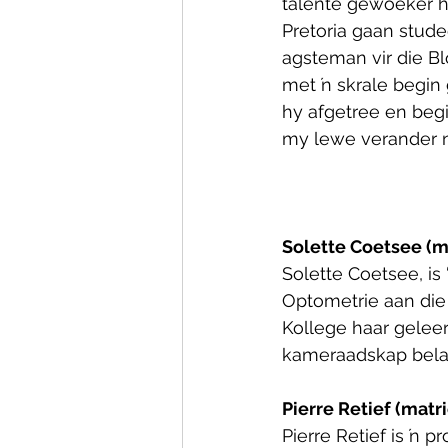
talente gewoeker he
Pretoria gaan stude
agsteman vir die B
met ŉ skrale begin 
hy afgetree en begi
my lewe verander ni
Solette Coetsee (m
Solette Coetsee, is
Optometrie aan die
Kollege haar geleer,
kameraadskap belan
Pierre Retief (matr
Pierre Retief is ŉ p