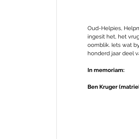
Oud-Helpies, Helpme
ingesit het, het vr
oomblik. Iets wat b
honderd jaar deel 
In memoriam:
Ben Kruger (matriek