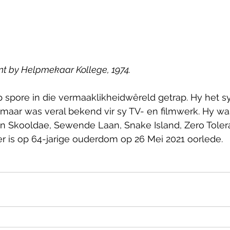
nt by Helpmekaar Kollege, 1974.
 spore in die vermaaklikheidwêreld getrap. Hy het s
 maar was veral bekend vir sy TV- en filmwerk. Hy was
 in Skooldae, Sewende Laan, Snake Island, Zero Tole
r is op 64-jarige ouderdom op 26 Mei 2021 oorlede.