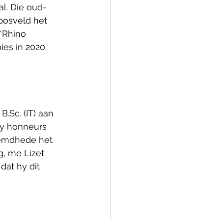
al. Die oud-
 bosveld het 
“Rhino 
ies in 2020 
.Sc. (IT) aan 
sy honneurs 
remdhede het 
, me Lizet 
dat hy dit 