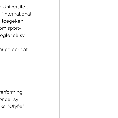
 Universiteit 
International 
ks toegeken 
 om sport-
ogter sê sy 
r geleer dat 
Performing 
 onder sy 
, “Olyfie”, 