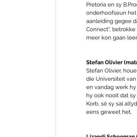
Pretoria en sy B.Pr
onderhoofseun het o
aanleiding gegee d
Connect”, betrokke 
meer kon gaan leer 
Stefan Olivier (matr
Stefan Olivier, hou
die Universiteit va
en vandag werk hy 
hy ook nooit dat s
Korb, sê sy sal alt
eens geweet het.
Lizandi Schoeman (