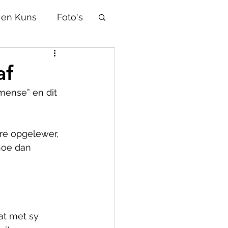
 en Kuns
Foto's
Afrikaans
af
mense” en dit 
d
Tradisies
re opgelewer, 
Selfhelp
hoe dan 
at met sy 