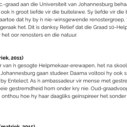
oc.-graad aan die Universiteit van Johannesburg beha
ok ŉ groot liefde vir die buitelewe. Sy liefde vir die
aartoe dat hy by ŉ nie-winsgewende renostergroep, 
geraak het. Dit is danksy Retief dat die Graad 10-Help
het oor renosters en die natuur.
iek, 2011)
er van ŉ gesogte Helpmekaar-erewapen, het na skool B
n Johannesburg gaan studeer. Daarna voltooi hy ook 
by Entelect. As ŉ ambassadeur vir mense met gest
y eie gestremdheid hom onder kry nie. Oud-graadvoog
yd onthou hoe hy haar daagliks geïnspireer het sonder 
matriek, 2015)