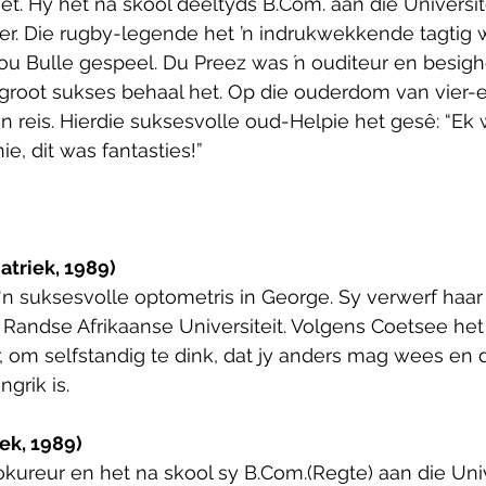
t. Hy het na skool deeltyds B.Com. aan die Universit
er. Die rugby-legende het ’n indrukwekkende tagtig 
lou Bulle gespeel. Du Preez was ŉ ouditeur en besig
groot sukses behaal het. Op die ouderdom van vier-e
n reis. Hierdie suksesvolle oud-Helpie het gesê: “Ek w
e, dit was fantasties!”
atriek, 1989)
 ‘n suksesvolle optometris in George. Sy verwerf haar 
 Randse Afrikaanse Universiteit. Volgens Coetsee he
 om selfstandig te dink, dat jy anders mag wees en dat
grik is.
iek, 1989)
rokureur en het na skool sy B.Com.(Regte) aan die Univ