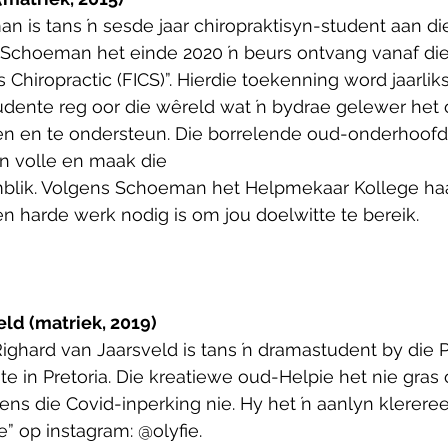
 is tans ŉ sesde jaar chiropraktisyn-student aan die
Schoeman het einde 2020 ŉ beurs ontvang vanaf die “
s Chiropractic (FICS)”. Hierdie toekenning word jaarli
tudente reg oor die wêreld wat ŉ bydrae gelewer het
ken en te ondersteun. Die borrelende oud-onderhoofd
en volle en maak die
blik. Volgens Schoeman het Helpmekaar Kollege haa
n harde werk nodig is om jou doelwitte te bereik.
ld (matriek, 2019)
ighard van Jaarsveld is tans ŉ dramastudent by die 
tute in Pretoria. Die kreatiewe oud-Helpie het nie gras
ens die Covid-inperking nie. Hy het ŉ aanlyn klerereeks
e” op instagram: @olyfie.