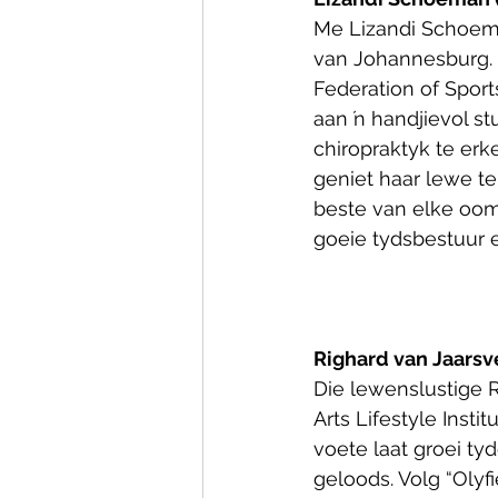
Me Lizandi Schoeman
van Johannesburg. 
Federation of Sport
aan ŉ handjievol s
chiropraktyk te er
geniet haar lewe t
beste van elke oom
goeie tydsbestuur e
Righard van Jaarsve
Die lewenslustige R
Arts Lifestyle Insti
voete laat groei tyd
geloods. Volg “Olyfi