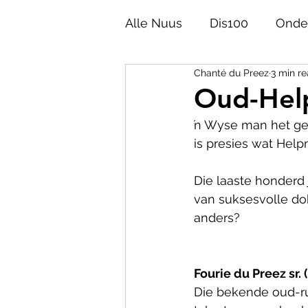
Alle Nuus
Dis100
Onde
Chanté du Preez
3 min r
Akademie
Opinie
Oud-Help
ŉ Wyse man het gesê
Afrikaans 100
Taalgesk
is presies wat Hel
Die laaste honderd
Helpies
Poësie
Ge
van suksesvolle dok
anders?
Fourie du Preez sr. 
Die bekende oud-rug