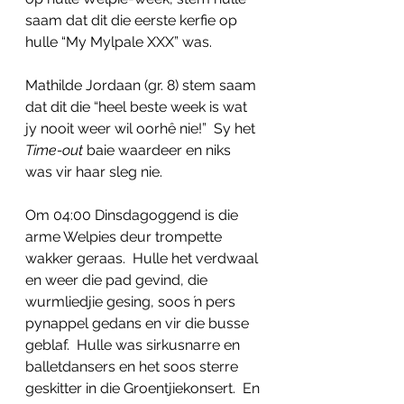
saam dat dit die eerste kerfie op 
hulle “My Mylpale XXX” was.
Mathilde Jordaan (gr. 8) stem saam 
dat dit die “heel beste week is wat 
jy nooit weer wil oorhê nie!”  Sy het 
Time-out
 baie waardeer en niks 
was vir haar sleg nie.
Om 04:00 Dinsdagoggend is die 
arme Welpies deur trompette 
wakker geraas.  Hulle het verdwaal 
en weer die pad gevind, die 
wurmliedjie gesing, soos ŉ pers 
pynappel gedans en vir die busse 
geblaf.  Hulle was sirkusnarre en 
balletdansers en het soos sterre 
geskitter in die Groentjiekonsert.  En 