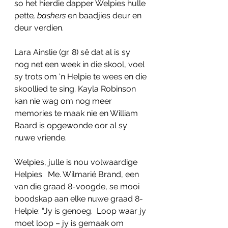
so het hierdie dapper Welpies hulle 
pette
, bashers
 en baadjies deur en 
deur verdien.
Lara Ainslie (gr. 8) sê dat al is sy 
nog net een week in die skool, voel 
sy trots om ‘n Helpie te wees en die 
skoollied te sing. Kayla Robinson 
kan nie wag om nog meer 
memories te maak nie en William 
Baard is opgewonde oor al sy 
nuwe vriende. 
Welpies, julle is nou volwaardige 
Helpies.  Me. Wilmarié Brand, een 
van die graad 8-voogde, se mooi 
boodskap aan elke nuwe graad 8-
Helpie: “Jy is genoeg.  Loop waar jy 
moet loop – jy is gemaak om 