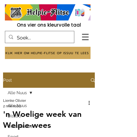
Ons vier ons kleurvolle taal
KLIK HIER OM HELPIE-FLITSE OP ISSUU TE LEES
Post
Alle Nuus
Lienke Olivier
Alle Nuus
2 min read
'n Woelige week van
Dis100
Welpie-wees
Onderhoude
Sport