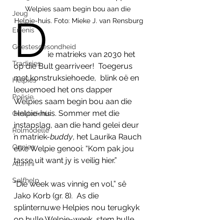
Welpies saam begin bou aan die 
Jeug
D
Helpie-huis. Foto: Mieke J. van Rensburg
Erfenis
Geestesgesondheid
ie matrieks van 2030 het 
Tradisies
op die Bult gearriveer!  Toegerus 
met konstruksiehoede,  blink oë en 
Helpies
leeuemoed het ons dapper 
Poësie
Welpies saam begin bou aan die 
Helpie-huis. Sommer met die 
Geskiedenis
instapslag, aan die hand gelei deur 
Rolmodelle
ŉ matriek-
buddy
, het Laurika Rauch 
Onnies
elke Welpie genooi: “Kom pak jou 
tasse uit want jy is veilig hier.”
Alumni
Selfhelp
“Die week was vinnig en vol,” sê 
Jako Korb (gr. 8).  As die 
splinternuwe Helpies nou terugkyk 
op hulle Welpie-week, stem hulle 