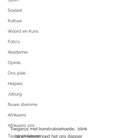
Sosiaal
Kultuur
Woord en Kuns
Foto's
Akademie
Opinie
Ons plek
Helpies
Joburg
Nuwe stemme
Afrikaans
Afrikaans 100
Toegerus met konstruksiehoede,  blink 
Taalgeskiedenis
oë en leeuemoed het ons dapper 