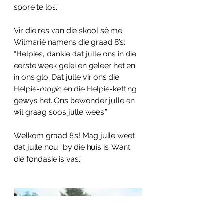
spore te los.”
Vir die res van die skool sê me. 
Wilmarié namens die graad 8’s: 
“Helpies, dankie dat julle ons in die 
eerste week gelei en geleer het en 
in ons glo. Dat julle vir ons die 
Helpie-
magic
 en die Helpie-ketting 
gewys het. Ons bewonder julle en 
wil graag soos julle wees.”
Welkom graad 8’s! Mag julle weet 
dat julle nou “by die huis is. Want 
die fondasie is vas.”