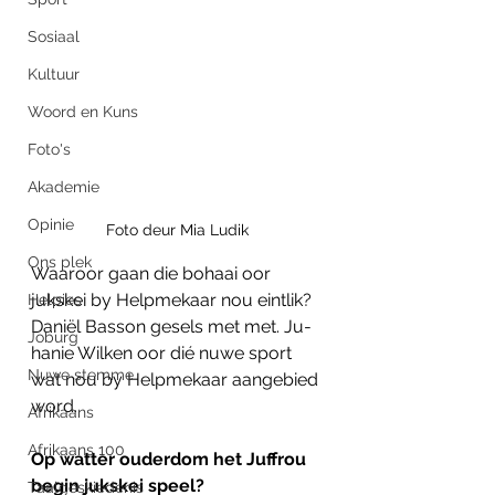
Sosiaal
Kultuur
Woord en Kuns
Foto's
Akademie
Opinie
Foto deur Mia Ludik
Ons plek
Waaroor gaan die bohaai oor 
jukskei by Helpmekaar nou eintlik? 
Helpies
Daniël Basson gesels met met. Ju-
Joburg
hanie Wilken oor dié nuwe sport 
Nuwe stemme
wat nou by Helpmekaar aangebied 
word.
Afrikaans
Afrikaans 100
Op watter ouderdom het Juffrou 
begin jukskei speel?
Taalgeskiedenis