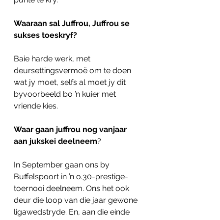
Waaraan sal Juffrou, Juffrou se 
sukses toeskryf?
Baie harde werk, met 
deursettingsvermoë om te doen 
wat jy moet, selfs al moet jy dit 
byvoorbeeld bo ’n kuier met 
vriende kies.
Waar gaan juffrou nog vanjaar 
aan jukskei deelneem
?
In September gaan ons by 
Buffelspoort in ’n o.30-prestige-
toernooi deelneem. Ons het ook 
deur die loop van die jaar gewone 
ligawedstryde. En, aan die einde 