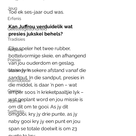
Jeug
Toe ek ses-jaar oud was.
Erfenis
Kan Juffrou verduidelik wat 
Geestesgesondheid
presies jukskei behels?
Tradisies
Elke speler het twee rubber, 
Helpies
bottelvormige skeie, en afhangend 
Poësie
van jou ouderdom en geslag, 
staan jy ’n sekere afstand vanaf die 
Geskiedenis
sandput. In die sandput, presies in 
Rolmodelle
die middel, is daar ’n pen – wat 
Onnies
amper soos ’n krieketpaaltjie lyk – 
wat geplant word en jou missie is 
Alumni
om dit om te gooi. As jy dit 
Selfhelp
omgooi, kry jy drie punte, as jy 
naby gooi kry jy een punt en jou 
span se totale doelwit is om 23 
punte te kry.