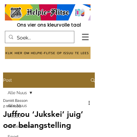
Ons vier ons kleurvolle taal
KLIK HIER OM HELPIE-FLITSE OP ISSUU TE LEES
Post
Alle Nuus
Daniël Basson
Alle Nuus
2 min read
Juffrou ‘Jukskei’ juig’
Dis100
oor belangstelling
Onderhoude
Sport