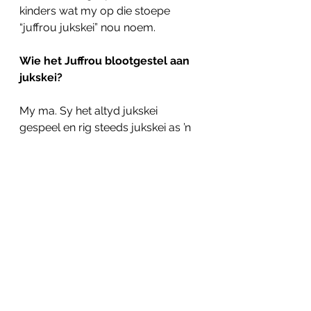
kinders wat my op die stoepe 
“juffrou jukskei” nou noem.
Wie het Juffrou blootgestel aan 
jukskei?
My ma. Sy het altyd jukskei 
gespeel en rig steeds jukskei as ’n 
onderwyseres af.
Wat is Juffrou se lewensleuse?
Doen jou bes en weet die Here sal 
vir jou voorsien.
Onderhoude