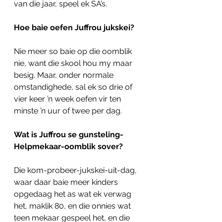
van die jaar, speel ek SA’s.
Hoe baie oefen Juffrou jukskei?
Nie meer so baie op die oomblik 
nie, want die skool hou my maar 
besig. Maar, onder normale 
omstandighede, sal ek so drie of 
vier keer ’n week oefen vir ten 
minste ’n uur of twee per dag.
Wat is Juffrou se gunsteling-
Helpmekaar-oomblik sover?
Die kom-probeer-jukskei-uit-dag, 
waar daar baie meer kinders 
opgedaag het as wat ek verwag 
het, maklik 80, en die onnies wat 
teen mekaar gespeel het, en die 