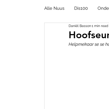
Alle Nuus
Dis100
Onde
Daniël Basson
1 min read
Akademie
Opinie
Hoofseun
Helpmekaar se se hoo
Afrikaans 100
Taalgesk
Helpies
Poësie
Ge