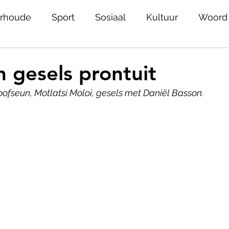
rhoude
Sport
Sosiaal
Kultuur
Woord
Ons plek
Helpies
Joburg
Nuwe stemme
 gesels prontuit
fseun, Motlatsi Moloi, gesels met Daniël Basson.
iedenis
Jeug
Erfenis
Geestesgesondhei
skiedenis
Rolmodelle
Onnies
Alumni