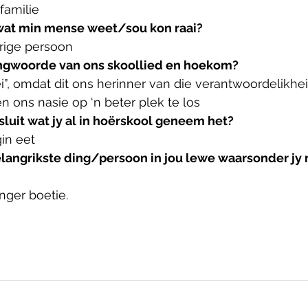
familie
u wat min mense weet/sou kon raai?
erige persoon
ingwoorde van ons skoollied en hoekom?
lei”, omdat dit ons herinner van die verantwoordelikhe
 ons nasie op ‘n beter plek te los
sluit wat jy al in hoërskool geneem het?
in eet
belangrikste ding/persoon in jou lewe waarsonder jy n
onger boetie.