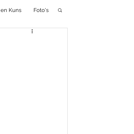
 en Kuns
Foto's
Afrikaans
d
Tradisies
Selfhelp