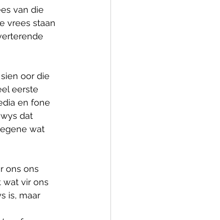
ees van die 
ie vrees staan 
verterende 
sien oor die 
el eerste 
edia en fone 
ewys dat 
diegene wat 
r ons ons 
 wat vir ons 
s is, maar 