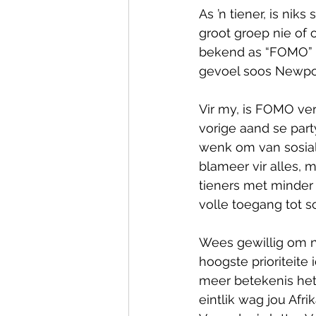
As ’n tiener, is nik
groot groep nie of 
bekend as “FOMO” 
gevoel soos Newpor
Vir my, is FOMO ver
vorige aand se part
wenk om van sosiale
blameer vir alles,
tieners met minder 
volle toegang tot s
Wees gewillig om ni
hoogste prioriteite
meer betekenis het.
eintlik wag jou Afr