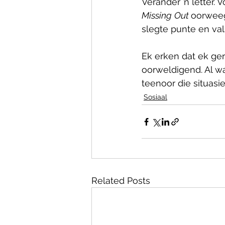
Verander ’n letter. 
Missing
Out 
oorweeg
slegte punte en val
Ek erken dat ek ge
oorweldigend. Al wa
teenoor die situasi
Sosiaal
Related Posts