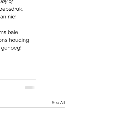
Joy of 
oepsdruk, 
an nie!
ms baie 
 ons houding 
k genoeg!
See All