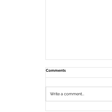
Comments
Write a comment...
Die waarde van introversie