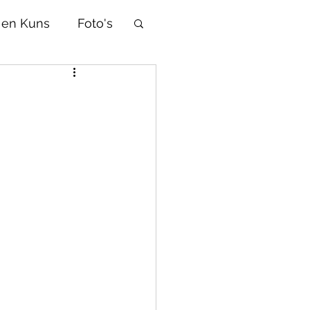
 en Kuns
Foto's
Afrikaans
d
Tradisies
Selfhelp