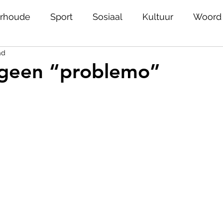
rhoude
Sport
Sosiaal
Kultuur
Woord
ad
Ons plek
Helpies
Joburg
Nuwe stemme
een “problemo”
iedenis
Jeug
Erfenis
Geestesgesondhei
skiedenis
Rolmodelle
Onnies
Alumni