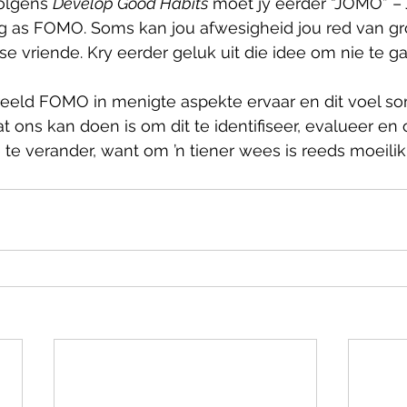
Volgens 
Develop Good Habits
 moet jy eerder “JOMO” – 
 as FOMO. Soms kan jou afwesigheid jou red van gr
se vriende. Kry eerder geluk uit die idee om nie te ga
reeld FOMO in menigte aspekte ervaar en dit voel so
t ons kan doen is om dit te identifiseer, evalueer en
e te verander, want om ’n tiener wees is reeds moeili