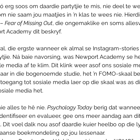
s só erg soos om daardie partytjie te mis, nie deel te w
om nie saam jou maatjies in ’n klas te wees nie. Hierd
– 
Fear of Missing Out
, die ongemaklike en soms alles
t Academy dit beskryf.
al, die ergste wanneer ek almal se Instagram-stories 
ytjie. Ná baie navorsing, was Newport Academy se he
 media af te klim. Dit klink weer asof ons sosiale m
 maar in die bogenoemde studie, het ’n FOMO-skaal b
toegang tot sosiale media laer op die skaal was as 
osiale media het.
e alles te hê nie. 
Psychology Today
 berig dat wannee
 identifiseer en evalueer, gee ons meer aandag aan dit
 Dit voel dalk nou asof daardie kuier heelbo op die ly
ikaanse boekmondeling op jou lessenaar.