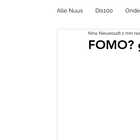
Alle Nuus
Dis100
Onde
Nina Nieuwoudt
2 min re
Akademie
Opinie
FOMO? g
Afrikaans 100
Taalgesk
Helpies
Poësie
Ge