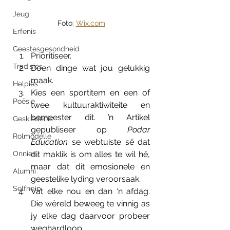
Jeug
Foto: 
Wix.com
Erfenis
Geestesgesondheid
Prioritiseer.
Tradisies
Doen dinge wat jou gelukkig 
maak.
Helpies
Kies een sportitem en een of 
Poësie
twee kultuuraktiwiteite en 
bemeester dit. ’n Artikel 
Geskiedenis
gepubliseer op 
Podar 
Rolmodelle
Education
 se webtuiste sê dat 
dit maklik is om alles te wil hê, 
Onnies
maar dat dit emosionele en 
Alumni
geestelike lyding veroorsaak.
Selfhelp
Vat elke nou en dan ‘n afdag. 
Die wêreld beweeg te vinnig as 
jy elke dag daarvoor probeer 
weghardloop.