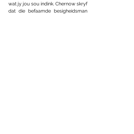
wat jy jou sou indink. Chernow skryf 
dat die befaamde besigheidsman 
teen ‘n rustiger pas as meeste 
ander besigheidsmanne gewerk. Hy 
het selfs dikwels ná ete in sy 
sitkamerstoel gesluimer.
Sosiaal
See All
Related Posts