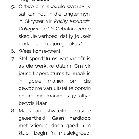
Ontwerp ‘n skedule waarby jy 
sal kan hou in die langtermyn. 
‘n Skrywer vir 
Rocky Mountain 
Collegian
 sê:” ’n Gebalanseerde 
skedule verhoed dat jy jouself 
oorlaai en hou jou gefokus.”
Wees konsekwent. 
Stel sperdatums wat vroeër is 
as die werklike datum. Om vir 
jouself sperdatums te maak is 
‘n goeie manier om die 
gewoonte van uitstel te oorwin 
en op dié manier is jy altyd 
betyds klaar.
Maak jou aktiwiteite ‘n sosiale 
geleentheid. Gaan hardloop 
met vriende, doen goed in ‘n 
klub, begin ‘n musiekgroep, 