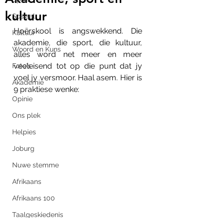
kultuur
Sosiaal
Hoërskool is angswekkend. Die 
Kultuur
akademie, die sport, die kultuur, 
Woord en Kuns
alles word net meer en meer 
veeleisend tot op die punt dat jy 
Foto's
voel jy versmoor. Haal asem. Hier is 
Akademie
9 praktiese wenke:
Opinie
Ons plek
Helpies
Joburg
Nuwe stemme
Afrikaans
Afrikaans 100
Taalgeskiedenis