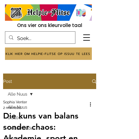
Ons vier ons kleurvolle taal
KLIK HIER OM HELPIE-FLITSE OP ISSUU TE LEES
Post
Alle Nuus
Sophia Venter
Alle Nuus
2 min read
Die kuns van balans
Dis100
sonder chaos:
Onderhoude
Akademie, sport en
Sport