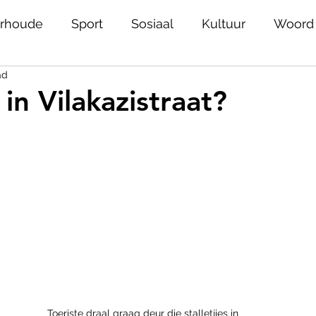
rhoude
Sport
Sosiaal
Kultuur
Woord
ad
Ons plek
Helpies
Joburg
Nuwe stemme
 in Vilakazistraat?
iedenis
Jeug
Erfenis
Geestesgesondhei
skiedenis
Rolmodelle
Onnies
Alumni
Toeriste draal graag deur die stalletjies in 