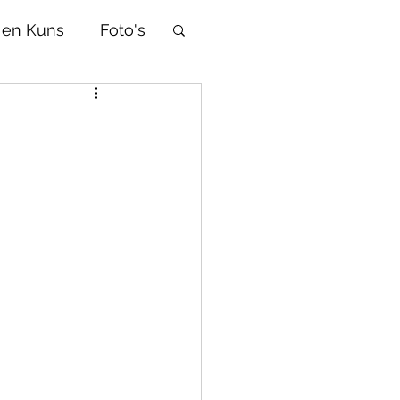
 en Kuns
Foto's
Afrikaans
d
Tradisies
Selfhelp