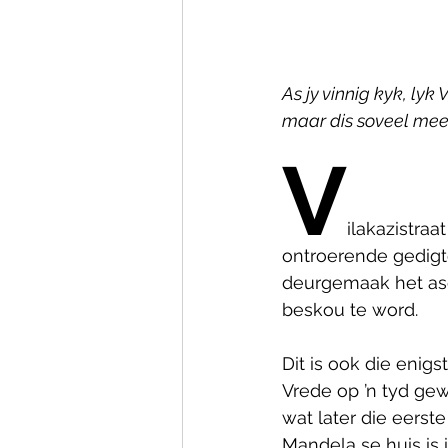
As jy vinnig kyk, lyk
maar dis soveel meer
V
ilakazistraa
ontroerende gedigte
deurgemaak het aso
beskou te word.
Dit is ook die enig
Vrede op ’n tyd ge
wat later die eerst
Mandela se huis is