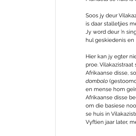
Soos jy deur Vilakaz
is daar stalletjies 
Jy word deur ’n si
hul geskiedenis en 
Hier kan jy egter ni
proe. Vilakazistraa
Afrikaanse disse, s
dombolo
 (gestoomd
en mense hom geïnsp
Afrikaanse disse be
om die basiese nood
se huis in Vilakazis
Vyftien jaar later