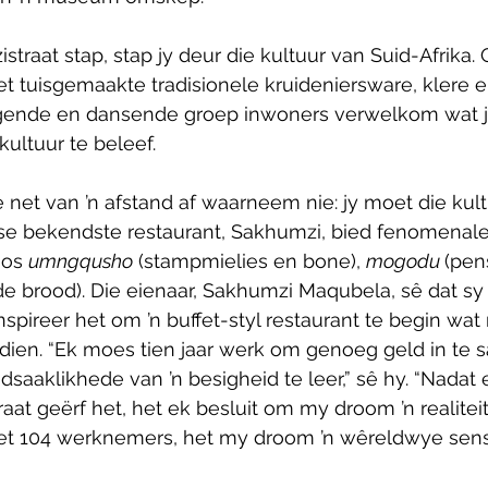
istraat stap, stap jy deur die kultuur van Suid-Afrika.
met tuisgemaakte tradisionele kruideniersware, klere e
ngende en dansende groep inwoners verwelkom wat 
kultuur te beleef.
e net van ’n afstand af waarneem nie: jy moet die kult
t se bekendste restaurant, Sakhumzi, bied fenomenal
oos 
umngqusho
 (stampmielies en bone), 
mogodu 
(pen
e brood). Die eienaar, Sakhumzi Maqubela, sê dat sy l
ireer het om ’n buffet-styl restaurant te begin wat 
dien. “Ek moes tien jaar werk om genoeg geld in te 
saaklikhede van ’n besigheid te leer,” sê hy. “Nadat
traat geërf het, het ek besluit om my droom ’n realitei
, met 104 werknemers, het my droom ’n wêreldwye sen