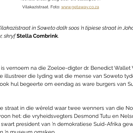
Vilakazistraat. Foto: 
www.getaway.co.za
 Vilakazistraat in Soweto dalk soos ’n tipiese straat in Jo
, skryf 
Stella Combrink
.
t is vernoem na die Zoeloe-digter dr. Benedict Wallet V
 illustreer die lyding wat die mense van Soweto tyd
ok hul begeerte om eendag as ware burgers van Sui
ste straat in die wêreld waar twee wenners van die No
woon het: die vryheidsvegters Desmond Tutu en Nels
e swart president van ’n demokratiese Suid-Afrika gew
 in ’n museum omskep.