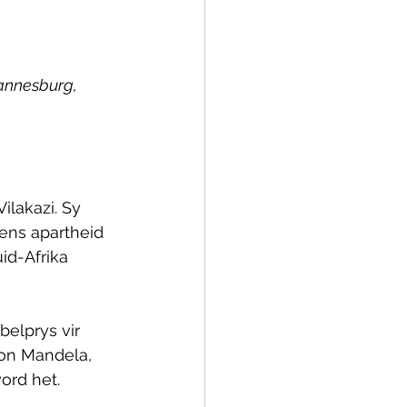
hannesburg, 
ilakazi. Sy 
ens apartheid 
d-Afrika 
belprys vir 
on Mandela, 
ord het. 