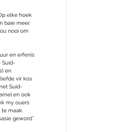
 Op elke hoek 
n baie meer. 
jou nooi om 
uur en erfenis 
e Suid-
s) en 
iefde vir kos 
net Suid-
samel en ook 
 ek my ouers 
t te maak. 
sasie geword.”