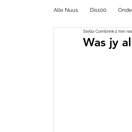
Alle Nuus
Dis100
Onde
Stella Combrink
2 min re
Akademie
Opinie
Was jy al
Afrikaans 100
Taalgesk
Helpies
Poësie
Ge