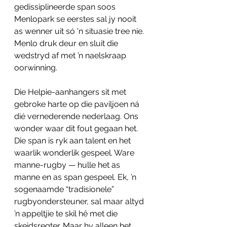
gedissiplineerde span soos 
Menlopark se eerstes sal jy nooit 
as wenner uit só 'n situasie tree nie. 
Menlo druk deur en sluit die 
wedstryd af met ’n naelskraap 
oorwinning.
Die Helpie-aanhangers sit met 
gebroke harte op die paviljoen ná 
dié vernederende nederlaag. Ons 
wonder waar dit fout gegaan het. 
Die span is ryk aan talent en het 
waarlik wonderlik gespeel. Ware 
manne-rugby — hulle het as 
manne en as span gespeel. Ek, ’n 
sogenaamde “tradisionele” 
rugbyondersteuner, sal maar altyd 
’n appeltjie te skil hê met die 
skeidsregter. Maar hy alleen het 