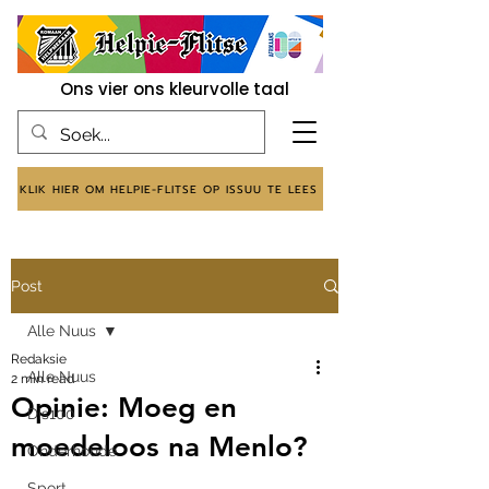
Ons vier ons kleurvolle taal
KLIK HIER OM HELPIE-FLITSE OP ISSUU TE LEES
Post
Alle Nuus
Redaksie
Alle Nuus
2 min read
Opinie: Moeg en
Dis100
moedeloos na Menlo?
Onderhoude
Sport