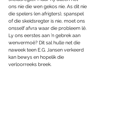
ons nie die wen gekos nie. As dit nie 
die spelers (en afrigters), spanspel 
of die skeidsregter is nie, moet ons 
onsself afvra waar die probleem lê. 
Ly ons eerstes aan ’n gebrek aan 
wenvermoë? Dit sal hulle net die 
naweek teen E.G. Jansen verkeerd 
kan bewys en hopelik die 
verloorreeks breek.
See All
Related Posts