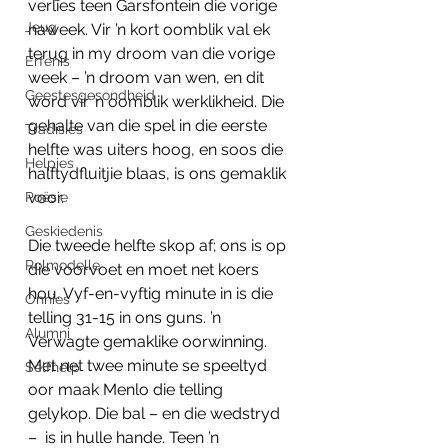
verlies teen Garsfontein die vorige 
Jeug
naweek. Vir ’n kort oomblik val ek 
terug in my droom van die vorige 
Erfenis
week – ’n droom van wen, en dit 
Geestesgesondheid
word vir ’n oomblik werklikheid. Die 
gehalte van die spel in die eerste 
Tradisies
helfte was uiters hoog, en soos die 
Helpies
halftydfluitjie blaas, is ons gemaklik 
voor.
Poësie
Geskiedenis
Die tweede helfte skop af; ons is op 
Rolmodelle
die voorvoet en moet net koers 
hou. Vyf-en-vyftig minute in is die 
Onnies
telling 31-15 in ons guns. ’n 
Alumni
Verwagte gemaklike oorwinning. 
Met net twee minute se speeltyd 
Selfhelp
oor maak Menlo die telling 
gelykop. Die bal – en die wedstryd 
–  is in hulle hande. Teen ’n 