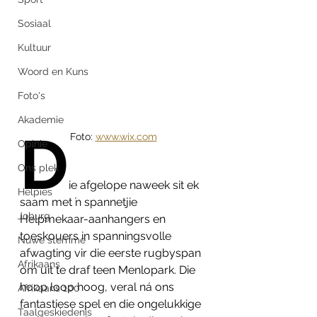
Sosiaal
Kultuur
Woord en Kuns
Foto's
Akademie
D
Foto: 
www.wix.com
Opinie
Ons plek
ie afgelope naweek sit ek 
Helpies
saam met ŉ spannetjie 
Joburg
Helpmekaar-aanhangers en 
toeskouers in spanningsvolle 
Nuwe stemme
afwagting vir die eerste rugbyspan 
Afrikaans
om uit te draf teen Menlopark. Die 
hoop loop hoog, veral ná ons 
Afrikaans 100
fantastiese spel en die ongelukkige 
Taalgeskiedenis