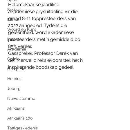
Helpmekaar se jaarlikse 
Sosiaal
Akademiese prysuitdeling vir die 
graad 8-11 toppresteerders van 
Kultuur
2022 aangebied. Tydens die 
Woord en Kuns
geleentheid, word akademiese 
presteerders met ŉ gemiddeld bo 
Foto's
85% vereer. 
Akademie
Gasspreker, Professor Derek van 
Opinie
der Merwe, direksievoorsitter, het ŉ 
inspirerende boodskap gedeel.
Ons plek
Helpies
Joburg
Nuwe stemme
Afrikaans
Afrikaans 100
Taalgeskiedenis