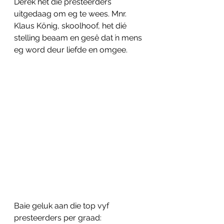
Derek het die presteerders 
uitgedaag om eg te wees. Mnr. 
Klaus König, skoolhoof, het dié 
stelling beaam en gesê dat ŉ mens 
eg word deur liefde en omgee.
Baie geluk aan die top vyf 
presteerders per graad: