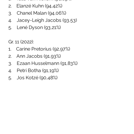
2.    Elanzé Kuhn (94,42%)
3.    Chanel Malan (94,06%)
4.    Jacey-Leigh Jacobs (93,53)
5.    Lené Dyson (93,21%)
Gr. 11 (2022):
1.    Carine Pretorius (92,97%)
2.    Ann Jacobs (91,93%)
3.    Ezaan Husselmann (91,83%)
4.    Petri Botha (91,19%)
5.    Jos Kotzé (90,48%)