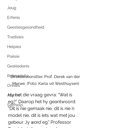
Jeug
Erfenis
Geestesgesondheid
Tradisies
Helpies
Poësie
Geskiedenis
Rolmodelle
Direksievoorsitter, Prof. Derek van der 
Merwe. (Foto: Karla vd Westhuysen)
Onnies
Hy het die vraag gevra: “Wat is 
Alumni
eg?” Daarop het hy geantwoord: 
Selfhelp
“Dit is nie gemaak nie, dit is nie ŉ 
model nie, dit is iets wat met jou 
gebeur. Jy 
word
 eg.” Professor 