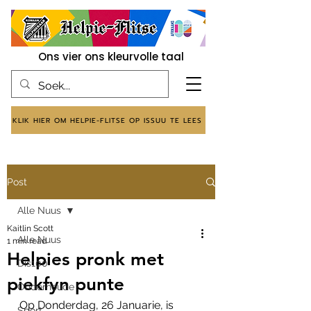
Ons vier ons kleurvolle taal
KLIK HIER OM HELPIE-FLITSE OP ISSUU TE LEES
Post
Alle Nuus
Kaitlin Scott
Alle Nuus
1 min read
Helpies pronk met
Dis100
piekfyn punte
Onderhoude
Op Donderdag, 26 Januarie, is 
Sport