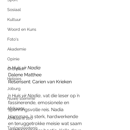
Sosiaal
Kultuur
Woord en Kuns
Foto's
Akademie
Opinie
ŉ Huis vir Nadia
Ons plek
Dalene Matthee
Helpies
Resensent: Carien van Krieken
Joburg
ŉ Huis vir Nadia
, vat die leser op ŉ 
Nuwe stemme
fassinerende, emosionele en 
Afrikaans
spanningsvolle reis. Nadia 
Hamman, ŉ sterk, hardwerkende 
Afrikaans 100
en teruggetrokke meisie wat saam 
Taalgeskiedenis