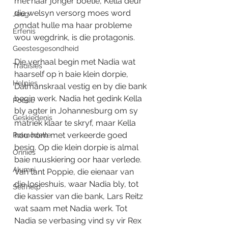
met haar jonger boetie, Kella deur 
die welsyn versorg moes word 
Jeug
omdat hulle ma haar probleme 
Erfenis
wou wegdrink, is die protagonis.
Geestesgesondheid
Die verhaal begin met Nadia wat 
Tradisies
haarself op ŉ baie klein dorpie, 
Helpies
Dalmanskraal vestig en by die bank 
begin werk. Nadia het gedink Kella 
Poësie
bly agter in Johannesburg om sy 
Geskiedenis
matriek klaar te skryf, maar Kella 
hou hom met verkeerde goed 
Rolmodelle
besig. Op die klein dorpie is almal 
Onnies
baie nuuskiering oor haar verlede. 
Alumni
Van tant Poppie, die eienaar van 
die losieshuis, waar Nadia bly, tot 
Selfhelp
die kassier van die bank, Lars Reitz 
wat saam met Nadia werk. Tot 
Nadia se verbasing vind sy vir Rex 