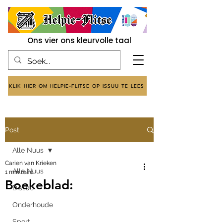
Ons vier ons kleurvolle taal
KLIK HIER OM HELPIE-FLITSE OP ISSUU TE LEES
Post
Alle Nuus
Carien van Krieken
Alle Nuus
1 min read
Boekeblad:
Dis100
Onderhoude
Sport