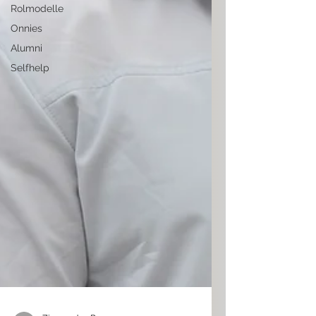
Rolmodelle
Onnies
Alumni
Selfhelp