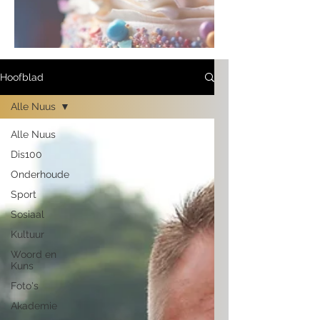
Hoofblad
Alle Nuus
Alle Nuus
Dis100
Onderhoude
Sport
Sosiaal
Kultuur
Woord en
Kuns
Foto's
Akademie