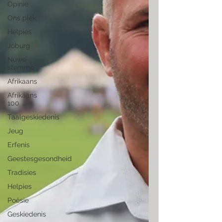
Opinie
Ons plek
Helpies
Joburg
Nuwe
stemme
Afrikaans
Afrikaans
100
Taalgeskiedenis
Jeug
Erfenis
Geestesgesondheid
Tradisies
Helpies
Poësie
Geskiedenis