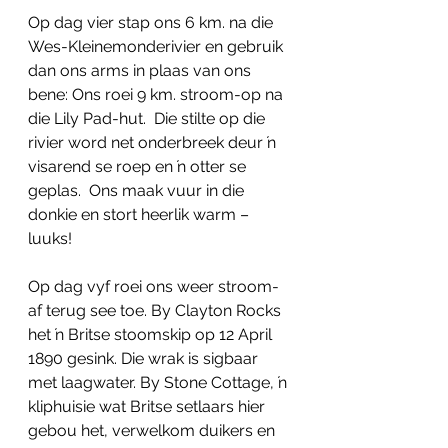
Op dag vier stap ons 6 km. na die 
Wes-Kleinemonderivier en gebruik 
dan ons arms in plaas van ons 
bene: Ons roei 9 km. stroom-op na 
die Lily Pad-hut.  Die stilte op die 
rivier word net onderbreek deur ŉ 
visarend se roep en ŉ otter se 
geplas.  Ons maak vuur in die 
donkie en stort heerlik warm – 
luuks! 
Op dag vyf roei ons weer stroom-
af terug see toe. By Clayton Rocks 
het ŉ Britse stoomskip op 12 April 
1890 gesink. Die wrak is sigbaar 
met laagwater. By Stone Cottage, ŉ 
kliphuisie wat Britse setlaars hier 
gebou het, verwelkom duikers en 