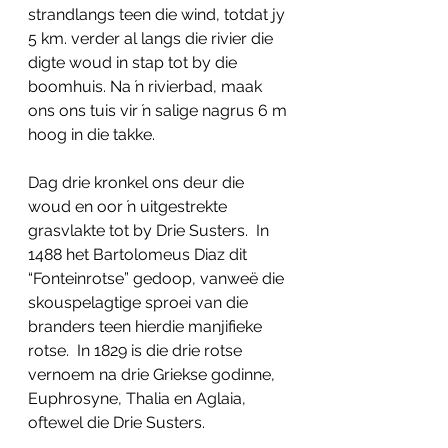
strandlangs teen die wind, totdat jy 
5 km. verder al langs die rivier die 
digte woud in stap tot by die 
boomhuis. Na ŉ rivierbad, maak 
ons ons tuis vir ŉ salige nagrus 6 m 
hoog in die takke.
Dag drie kronkel ons deur die 
woud en oor ŉ uitgestrekte 
grasvlakte tot by Drie Susters.  In 
1488 het Bartolomeus Diaz dit 
“Fonteinrotse” gedoop, vanweë die 
skouspelagtige sproei van die 
branders teen hierdie manjifieke 
rotse.  In 1829 is die drie rotse 
vernoem na drie Griekse godinne, 
Euphrosyne, Thalia en Aglaia, 
oftewel die Drie Susters.