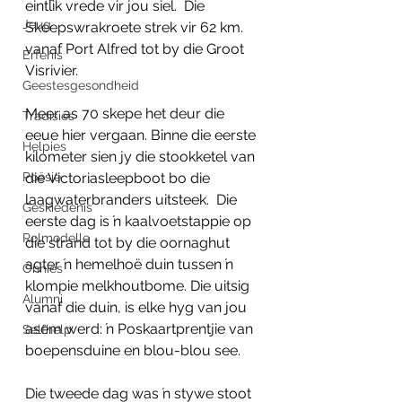
eintlik vrede vir jou siel.  Die 
Jeug
Skeepswrakroete strek vir 62 km. 
vanaf Port Alfred tot by die Groot 
Erfenis
Visrivier.
Geestesgesondheid
Meer as 70 skepe het deur die 
Tradisies
eeue hier vergaan. Binne die eerste 
Helpies
kilometer sien jy die stookketel van 
Poësie
die Victoriasleepboot bo die 
laagwaterbranders uitsteek.  Die 
Geskiedenis
eerste dag is ŉ kaalvoetstappie op 
Rolmodelle
die strand tot by die oornaghut 
agter ŉ hemelhoë duin tussen ŉ 
Onnies
klompie melkhoutbome. Die uitsig 
Alumni
vanaf die duin, is elke hyg van jou 
asem werd: ŉ Poskaartprentjie van 
Selfhelp
boepensduine en blou-blou see.
Die tweede dag was ŉ stywe stoot 