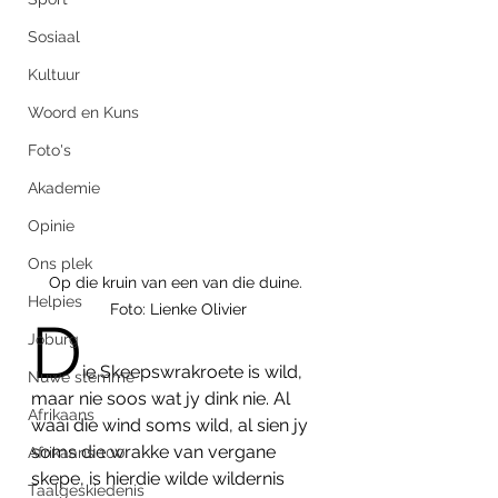
Sosiaal
Kultuur
Woord en Kuns
Foto's
Akademie
Opinie
Ons plek
Op die kruin van een van die duine. 
Helpies
Foto: Lienke Olivier
D
Joburg
ie Skeepswrakroete is wild, 
Nuwe stemme
maar nie soos wat jy dink nie. Al 
Afrikaans
waai die wind soms wild, al sien jy 
soms die wrakke van vergane 
Afrikaans 100
skepe, is hierdie wilde wildernis 
Taalgeskiedenis