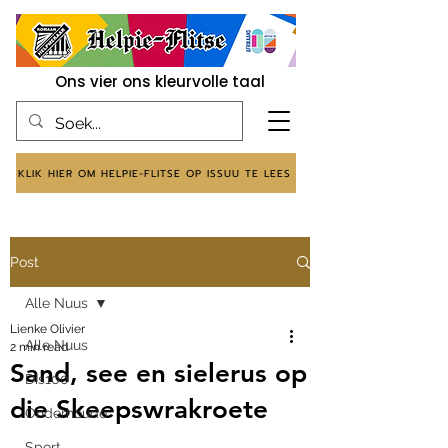
Ons vier ons kleurvolle taal
KLIK HIER OM HELPIE-FLITSE OP ISSUU TE LEES
Post
Alle Nuus
Lienke Olivier
Alle Nuus
2 min read
Sand, see en sielerus op
Dis100
die Skeepswrakroete
Onderhoude
Sport