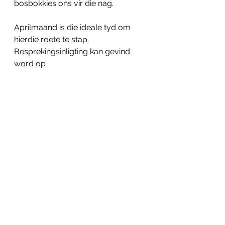
bosbokkies ons vir die nag.
Aprilmaand is die ideale tyd om 
hierdie roete te stap. 
Besprekingsinligting kan gevind 
word op 
www.shipwreckhiking.co.za
.
Is jy ŉ senuweewrak? Kom word 
heel en vind vrede vir jou siel op 
die Skeepswrakroete!
See All
Related Posts