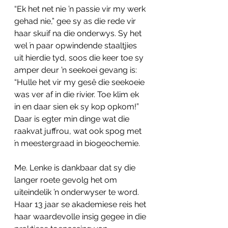
“Ek het net nie ’n passie vir my werk 
gehad nie,” gee sy as die rede vir 
haar skuif na die onderwys. Sy het 
wel ŉ paar opwindende staaltjies 
uit hierdie tyd, soos die keer toe sy 
amper deur ’n seekoei gevang is: 
“Hulle het vir my gesê die seekoeie 
was ver af in die rivier. Toe klim ek 
in en daar sien ek sy kop opkom!” 
Daar is egter min dinge wat die 
raakvat juffrou, wat ook spog met 
ŉ meestergraad in biogeochemie.
Me. Lenke is dankbaar dat sy die 
langer roete gevolg het om 
uiteindelik ’n onderwyser te word. 
Haar 13 jaar se akademiese reis het 
haar waardevolle insig gegee in die 