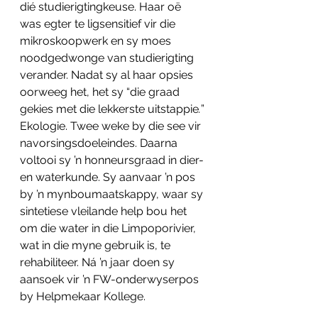
dié studierigtingkeuse. Haar oë 
was egter te ligsensitief vir die 
mikroskoopwerk en sy moes 
noodgedwonge van studierigting 
verander. Nadat sy al haar opsies 
oorweeg het, het sy “die graad 
gekies met die lekkerste uitstappie
.
” 
Ekologie. Twee weke by die see vir 
navorsingsdoeleindes. Daarna 
voltooi sy ’n honneursgraad in dier- 
en waterkunde. Sy aanvaar ’n pos 
by ’n mynboumaatskappy, waar sy 
sintetiese vleilande help bou het 
om die water in die Limpoporivier, 
wat in die myne gebruik is, te 
rehabiliteer. Ná ’n jaar doen sy 
aansoek vir ’n FW-onderwyserpos 
by Helpmekaar Kollege.