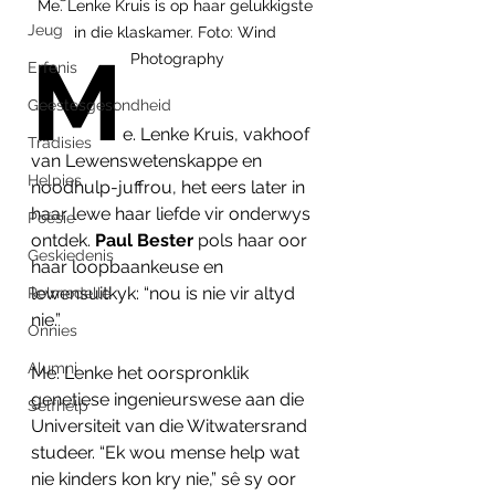
Me. Lenke Kruis is op haar gelukkigste 
Jeug
in die klaskamer. Foto: Wind 
M
Photography
Erfenis
Geestesgesondheid
e. Lenke Kruis, vakhoof 
Tradisies
van Lewenswetenskappe en 
Helpies
noodhulp-juffrou, het eers later in 
haar lewe haar liefde vir onderwys 
Poësie
ontdek. 
Paul Bester
 pols haar oor 
Geskiedenis
haar loopbaankeuse en 
lewensuitkyk: “nou is nie vir altyd 
Rolmodelle
nie.”
Onnies
Alumni
Me. Lenke het oorspronklik 
genetiese ingenieurswese aan die 
Selfhelp
Universiteit van die Witwatersrand 
studeer. “Ek wou mense help wat 
nie kinders kon kry nie,” sê sy oor 