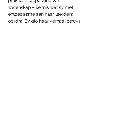
praktiese toepassing van 
wetenskap – kennis wat sy met 
entoesiasme aan haar leerders 
oordra. Sy glo haar verhaal bewys 
dat dit nooit te laat is om jou ware 
passie te volg nie, en dat jou 
studierigting aan die einde van 
matriek nie jou lewenspad finaal 
bepaal nie.
See All
Related Posts