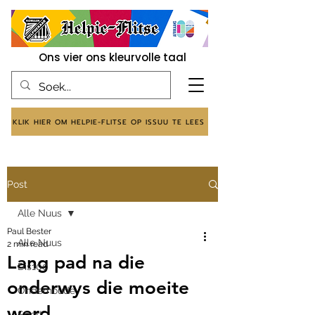
Ons vier ons kleurvolle taal
KLIK HIER OM HELPIE-FLITSE OP ISSUU TE LEES
Post
Alle Nuus
Paul Bester
Alle Nuus
2 min read
Lang pad na die
Dis100
onderwys die moeite
Onderhoude
werd
Sport