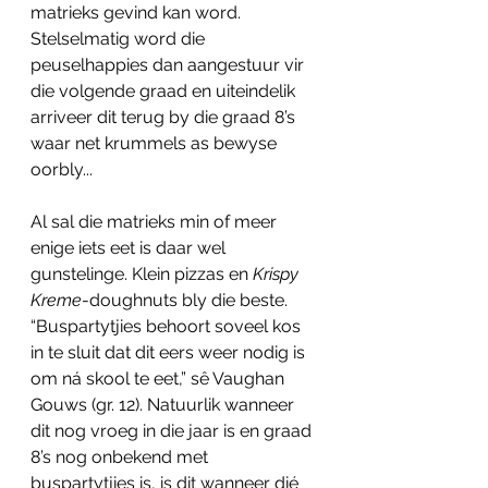
matrieks gevind kan word. 
Stelselmatig word die 
peuselhappies dan aangestuur vir 
die volgende graad en uiteindelik 
arriveer dit terug by die graad 8’s 
waar net krummels as bewyse 
oorbly...
Al sal die matrieks min of meer 
enige iets eet is daar wel 
gunstelinge. Klein pizzas en 
Krispy 
Kreme
-doughnuts bly die beste. 
“Buspartytjies behoort soveel kos 
in te sluit dat dit eers weer nodig is 
om ná skool te eet,” sê Vaughan 
Gouws (gr. 12). Natuurlik wanneer 
dit nog vroeg in die jaar is en graad 
8’s nog onbekend met 
buspartytjies is, is dit wanneer dié 