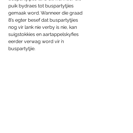
puik bydraes tot buspartytjies 
gemaak word. Wanneer die graad 
8’s egter besef dat buspartytjies 
nog vir lank nie verby is nie, kan 
suigstokkies en aartappelskyfies 
eerder verwag word vir ŉ 
buspartytjie.
See All
Related Posts