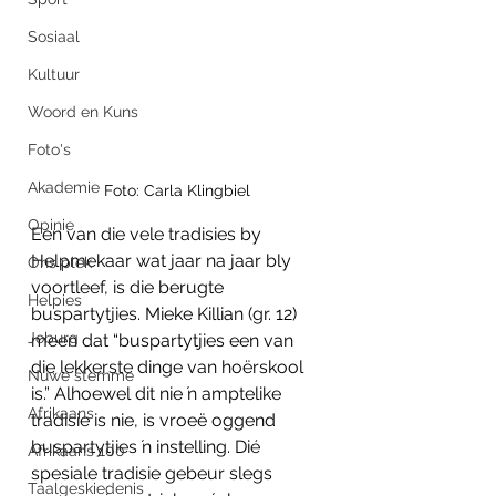
Sosiaal
Kultuur
Woord en Kuns
Foto's
Akademie
Foto: Carla Klingbiel
Opinie
Een van die vele tradisies by 
Helpmekaar wat jaar na jaar bly 
Ons plek
voortleef, is die berugte 
Helpies
buspartytjies. Mieke Killian (gr. 12) 
Joburg
meen dat “buspartytjies een van 
die lekkerste dinge van hoërskool 
Nuwe stemme
is.” Alhoewel dit nie ŉ amptelike 
Afrikaans
tradisie is nie, is vroeë oggend 
buspartytjies ŉ instelling. Dié 
Afrikaans 100
spesiale tradisie gebeur slegs 
Taalgeskiedenis