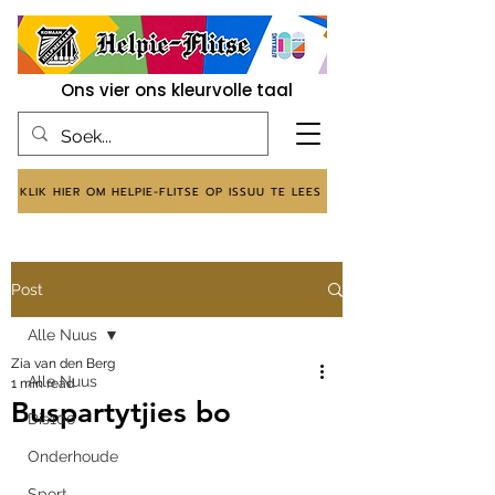
Ons vier ons kleurvolle taal
KLIK HIER OM HELPIE-FLITSE OP ISSUU TE LEES
Post
Alle Nuus
Zia van den Berg
Alle Nuus
1 min read
Buspartytjies bo
Dis100
Onderhoude
Sport