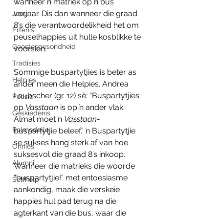
wanneer ŉ matriek op ŉ bus 
verjaar. Dis dan wanneer die graad 
Jeug
8’s die verantwoordelikheid het om 
Erfenis
peuselhappies uit hulle kosblikke te 
Geestesgesondheid
voorsien.
Tradisies
Sommige buspartytjies is beter as 
Helpies
ander meen die Helpies. Andrea 
Laubscher (gr. 12) sê: “Buspartytjies 
Poësie
op 
Vasstaan
 is op ŉ ander vlak. 
Geskiedenis
Almal moet ŉ 
Vasstaan
- 
Rolmodelle
buspartytjie beleef.” ŉ Buspartytjie 
se sukses hang sterk af van hoe 
Onnies
suksesvol die graad 8’s inkoop. 
Alumni
Wanneer die matrieks die woorde 
“buspartytjie!” met entoesiasme 
Selfhelp
aankondig, maak die verskeie 
happies hul pad terug na die 
agterkant van die bus, waar die 