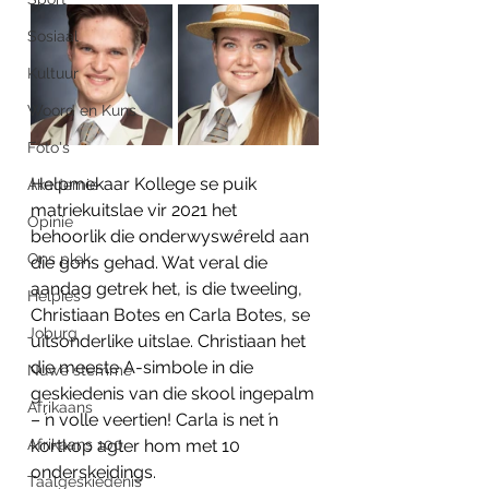
Sosiaal
Kultuur
Woord en Kuns
Foto's
Helpmekaar Kollege se puik 
Akademie
matriekuitslae vir 2021 het 
Opinie
behoorlik die onderwysw
ê
reld aan 
Ons plek
die gons gehad. Wat veral die 
aandag getrek het, is d
ie tweeling, 
Helpies
Christiaan Botes en Carla Botes, se 
Joburg
uitsonderlike uitslae. Christiaan het 
die meeste A-simbole in die 
Nuwe stemme
geskiedenis van die skool ingepalm 
Afrikaans
– ŉ volle veertien! Carla is net ŉ 
Afrikaans 100
kortkop agter hom met 10 
onderskeidings.
Taalgeskiedenis