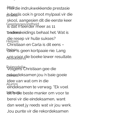
Jeug
Hierdie indrukwekkende prestasie 
is beslis ook ŉ groot mylpaal vir die 
Erfenis
skool, aangesien dit die eerste keer 
Geestesgesondheid
is dat ŉ leerder meer as 11 
onderskeidings behaal het. Wat is 
Tradisies
die resep vir hulle sukses? 
Helpies
Christiaan en Carla is dit eens – 
Poësie
daar is geen kortpaaie nie. Lang 
ure voor die boeke lewer resultate.
Geskiedenis
Rolmodelle
Volgens Christiaan gee die 
rekordeksamen jou ŉ baie goeie 
Onnies
idee van wat om in die 
Alumni
eindeksamen te verwag. “Ek voel 
Selfhelp
dit is die beste manier om voor te 
berei vir die eindeksamen, want 
dan weet jy reeds wat vir jou werk. 
Jou punte vir die rekordeksamen 