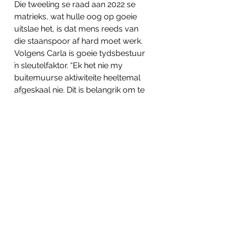
Die tweeling se raad aan 2022 se 
matrieks, wat hulle oog op goeie 
uitslae het, is dat mens reeds van 
die staanspoor af hard moet werk. 
Volgens Carla is goeie tydsbestuur 
ŉ sleutelfaktor. “Ek het nie my 
buitemuurse aktiwiteite heeltemal 
afgeskaal nie. Dit is belangrik om te 
besluit hoeveel energie jy aan wat 
wil spandeer en om ŉ 
gebalanseerde lewe te handhaaf.”
Helpmekaar
Akademie
Onderskeidings
Tweeling
Eindeksamen
Onderwys
Skool
Universiteit Stellenbosch
Isa Carstens