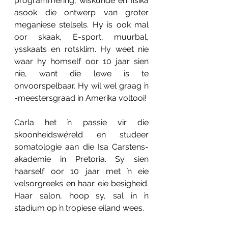
programmering, wiskunde en fisika 
asook die ontwerp van groter 
meganiese stelsels. Hy is ook mal 
oor skaak, E-sport, muurbal, 
ysskaats en rotsklim.
Hy weet nie 
waar hy homself oor 10 jaar sien 
nie, want die lewe is te 
onvoorspelbaar. Hy wil wel graag ŉ 
-meestersgraad in Amerika voltooi!
Carla het ŉ passie vir die 
skoonheidsw
ê
reld en studeer 
somatologie aan die Isa Carstens-
akademie in Pretoria. 
Sy sien 
haarself oor 10 jaar met ŉ eie 
velsorgreeks en haar eie besigheid. 
Haar salon, hoop sy, sal in ŉ 
stadium op ŉ tropiese eiland wees.