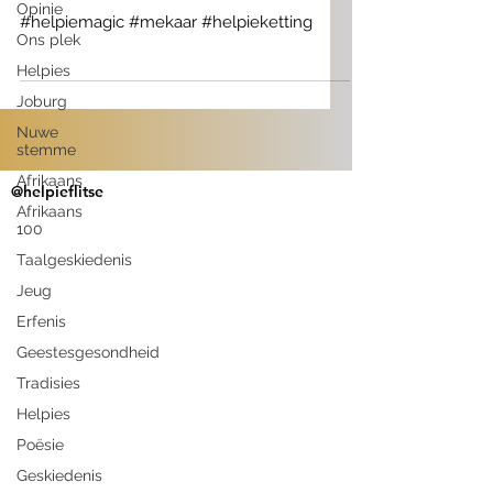
Opinie
#helpiemagic #mekaar #helpieketting
Ons plek
Helpies
Joburg
Nuwe
stemme
Afrikaans
@helpieflitse
Afrikaans
100
Taalgeskiedenis
Jeug
Erfenis
Geestesgesondheid
Tradisies
Helpies
Poësie
Geskiedenis