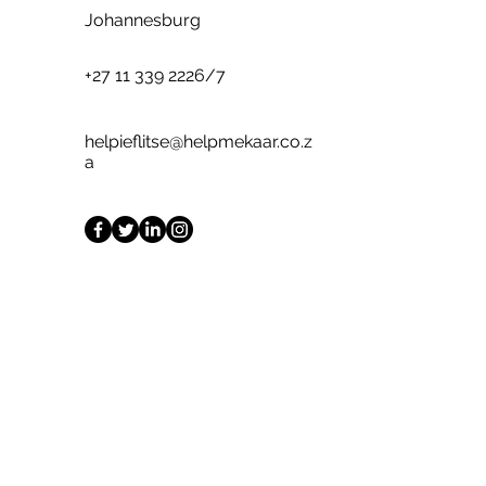
Johannesburg
+27 11 339 2226
/7
helpieflitse@helpmekaar.co.z
a
Naam
Van
E-posadres