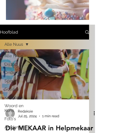
Hoofblad
Alle Nuus
Alle Nuus
Dis100
Onderhoude
Sport
Sosiaal
Kultuur
Woord en
Kuns
Redaksie
Jul 25, 2024
1 min read
Foto's
Die MEKAAR in Helpmekaar
Akademie