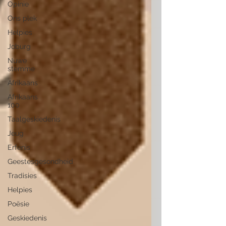
Opinie
Ons plek
Helpies
Joburg
Nuwe
stemme
Afrikaans
Afrikaans
100
Taalgeskiedenis
Jeug
Erfenis
Geestesgesondheid
Tradisies
Helpies
Poësie
Geskiedenis