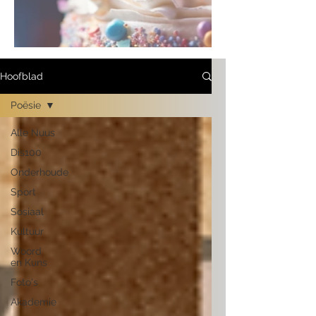
Hoofblad
Poësie
Alle Nuus
Dis100
Onderhoude
Sport
Sosiaal
Kultuur
Woord
en Kuns
Foto's
Akademie